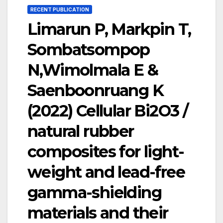
RECENT PUBLICATION
Limarun P, Markpin T,
Sombatsompop
N,Wimolmala E &
Saenboonruang K
(2022) Cellular Bi2O3 /
natural rubber
composites for light-
weight and lead-free
gamma-shielding
materials and their