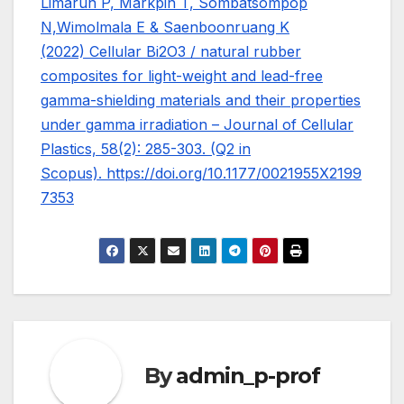
Limarun P, Markpin T, Sombatsompop
N,Wimolmala E & Saenboonruang K
(2022) Cellular Bi2O3 / natural rubber
composites for light-weight and lead-free
gamma-shielding materials and their properties
under gamma irradiation – Journal of Cellular
Plastics, 58(2): 285-303. (Q2 in
Scopus). https://doi.org/10.1177/0021955X2199
7353
By
admin_p-prof