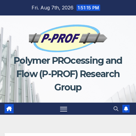
Skip
Fri. Aug 7th, 2026
1:51:15 PM
to
content
Polymer PROcessing and
Flow (P-PROF) Research
Group