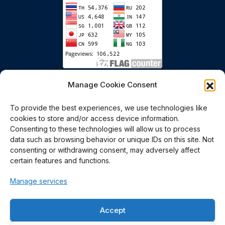
เริ่มนับตั้งแต่วันที่ 6 มกราคม 2558
Manage Cookie Consent
To provide the best experiences, we use technologies like
cookies to store and/or access device information.
Consenting to these technologies will allow us to process
data such as browsing behavior or unique IDs on this site. Not
consenting or withdrawing consent, may adversely affect
certain features and functions.
Polymer PROcessing and
Manage services
Flow (P-PROF) Research
Accept