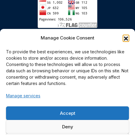
เริ่มนับตั้งแต่วันที่ 6 มกราคม 2558
Manage Cookie Consent
To provide the best experiences, we use technologies like
cookies to store and/or access device information.
Consenting to these technologies will allow us to process
data such as browsing behavior or unique IDs on this site. Not
consenting or withdrawing consent, may adversely affect
certain features and functions.
Polymer PROcessing and
Manage services
Flow (P-PROF) Research
Accept
Group
Deny