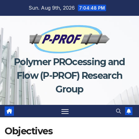
Skip
Sun. Aug 9th, 2026
7:04:49 PM
to
content
Polymer PROcessing and
Flow (P-PROF) Research
Group
Objectives