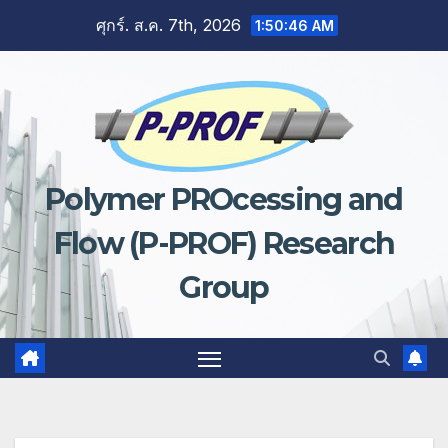
Skip
ศุกร์. ส.ค. 7th, 2026
1:50:47 AM
to
content
Polymer PROcessing and
Flow (P-PROF) Research
Group