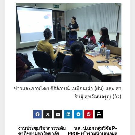
ข่าวและภาพโดย ศิริลักษณ์ เหมือนเผ่า (ฝน) และ สา
ริษฐ์ สุขวัฒนจรูญ (วิว)
งานประชุมวิชาการระดับ
นศ. ป.เอก กลุ่มวิจัย P-
แนะแนว
ชาติของมหาวิทยาลัย
PROF เข้าร่วมนำเสนอผล