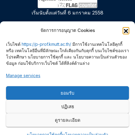
เริ่มนับตั้งแต่วันที่ 6 มกราคม 2558
จัดการการอนุญาต Cookies
เว็บไซต์
https://p-prof.kmutt.ac.th/
มีการใช้งานเทคโนโลยีคุกกี้
หรือ เทคโนโลยีอื่นที่มีลักษณะใกล้เคียงกันกับคุกกี้ บนเว็บไซต์ของเรา
โปรดศึกษา นโยบายการใช้คุกกี้ และ นโยบายความเป็นส่วนตัวของ
ข้อมูล ก่อนใช้บริการเว็บไซต์ ได้ที่ลิงค์ด้านล่าง
Polymer PROcessing and
Manage services
Flow (P-PROF) Research
ยอมรับ
Group
ปฏิเสธ
ดูรายละเอียด
Proudly powered by WordPress
|
Theme:
Newsup
by
Themeansar
.
นโยบายการใช้คุกกี้
นโยบายความเป็นส่วนตัว